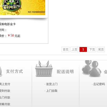
看购电影金卡
时间：
￥50
票价：
元起
首页
上页
1
下页
尾页
 网上支付
· 送货上门
· 忘记密码
 货到付款
· 上门自取
 上门付款
 转账付款