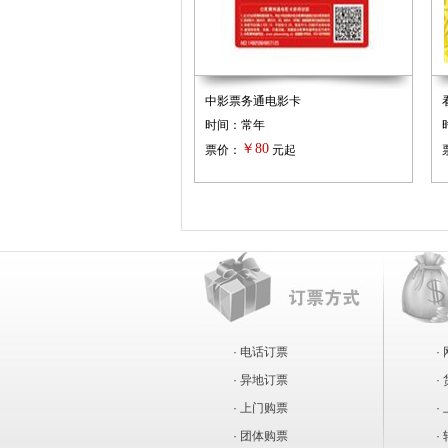
中影票务通电影卡
时间：常年
￥80
票价：
元起
· 电话订票
·
· 异地订票
·
· 上门购票
·
· 团体购票
·