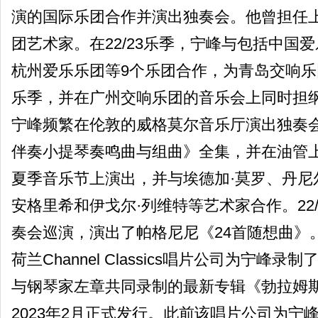
演的国际乐团合作并演出独奏会。他曾担任上海
团艺术家。在22/23乐季，宁峰与包括中国
杭州爱乐乐团等9个乐团合作，为青岛交响
乐季，并在广州交响乐团的音乐会上同时担
宁峰频繁在伦敦的威格莫尔音乐厅演出独奏
伴奏小提琴奏鸣曲与组曲》全集，并在油管
夏季音乐节上演出，并与埃德加·莫罗、丹尼尔
安格里希和伊戈尔·列维特等艺术家合作。22
奏会巡演，演出了帕格尼尼《24首随想曲》
荷兰Channel Classics唱片公司为宁
与钢琴家左章共同录制的最新专辑《勃拉姆
2023年2月正式发行。此前该唱片公司为宁