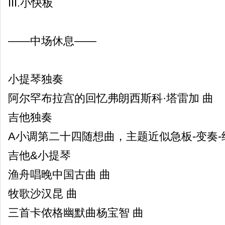
III.小快板
——中场休息——
小提琴独奏
阿尔罕布拉宫的回忆弗朗西斯科·塔雷加 曲
吉他独奏
A小调第二十四随想曲，主题近似急板-变奏-
吉他&小提琴
渔舟唱晚中国古曲 曲
牧歌沙汉昆 曲
三首卡侬格幽默曲杨宝智 曲